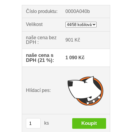
Číslo produktu:
0000A040b
Velikost
naše cena bez
901 Kč
DPH :
naše cena s
1 090 Kč
DPH (21 %):
Hlídací pes:
ks