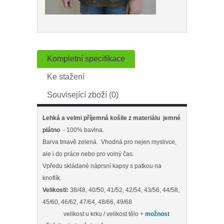
Kompletní specifikace
Ke stažení
Související zboží (0)
Lehká a velmi příjemná košile z materiálu jemné
plátno
- 100% bavlna.
Barva tmavě zelená. Vhodná pro nejen myslivce,
ale i do práce nebo pro volný čas.
Vpředu skládané náprsní kapsy s patkou na
knoflík.
Velikosti:
38/48, 40/50, 41/52, 42/54, 43/56, 44/58,
45/60, 46/62, 47/64, 48/66, 49/68
velikost u krku / velikost tělo +
možnost