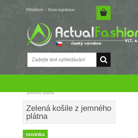
Přihlášení
Nová registrace
Úvod
»
Myslivecké košile
»
Zelená košile z
jemného plátna
Zelená košile z jemného
plátna
novinka